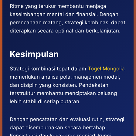
Ritme yang terukur membantu menjaga
keseimbangan mental dan finansial. Dengan
perencanaan matang, strategi kombinasi dapat
diterapkan secara optimal dan berkelanjutan.
Kesimpulan
Strategi kombinasi tepat dalam
Togel Mongolia
memerlukan analisa pola, manajemen modal,
dan disiplin yang konsisten. Pendekatan
terstruktur membantu menciptakan peluang
lebih stabil di setiap putaran.
Dengan pencatatan dan evaluasi rutin, strategi
dapat disempurnakan secara bertahap.
Konsistensi dan kesabaran menjadi kunci