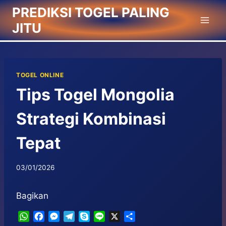
Skip
PREDIKSI TOGEL PALING
to
JITU
content
TOGEL ONLINE
Tips Togel Mongolia
Strategi Kombinasi
Tepat
03/01/2026
Bagikan
W
F
M
T
S
L
X
S