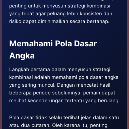
penting untuk menyusun strategi kombinasi
yang tepat agar peluang lebih konsisten dan
risiko dapat diminimalkan secara bertahap.
Memahami Pola Dasar
Angka
Langkah pertama dalam menyusun strategi
kombinasi adalah memahami pola dasar angka
yang sering muncul. Dengan mencatat hasil
beberapa periode sebelumnya, pemain dapat
melihat kecenderungan tertentu yang berulang.
Pola dasar tidak selalu terlihat jelas dalam satu
atau dua putaran. Oleh karena itu, penting