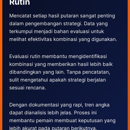
Rutin
Mencatat setiap hasil putaran sangat penting
dalam pengembangan strategi. Data yang
terkumpul menjadi bahan evaluasi untuk
melihat efektivitas kombinasi yang digunakan.
Evaluasi rutin membantu mengidentifikasi
kombinasi yang memberikan hasil lebih baik
dibandingkan yang lain. Tanpa pencatatan,
sulit mengetahui apakah strategi berjalan
sesuai rencana.
Dengan dokumentasi yang rapi, tren angka
dapat dianalisis lebih jelas. Proses ini
membantu pemain membuat keputusan yang
lebih akurat pada putaran berikutnya.