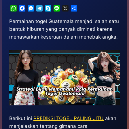
W
F
M
T
S
L
X
S
h
a
e
e
k
i
h
a
c
s
l
y
n
a
Permainan togel Guatemala menjadi salah satu
t
e
s
e
p
e
r
bentuk hiburan yang banyak diminati karena
s
b
e
g
e
e
menawarkan keseruan dalam menebak angka.
A
o
n
r
p
o
g
a
p
k
e
m
r
Berikut ini
PREDIKSI TOGEL PALING JITU
akan
menjelaskan tentang gimana cara