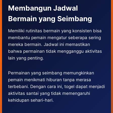
Membangun Jadwal
Bermain yang Seimbang
Memiliki rutinitas bermain yang konsisten bisa
membantu pemain mengatur seberapa sering
mereka bermain. Jadwal ini memastikan
bahwa permainan tidak mengganggu aktivitas
lain yang penting.
Permainan yang seimbang memungkinkan
pemain menikmati hiburan tanpa merasa
terbebani. Dengan cara ini, togel dapat menjadi
aktivitas santai yang tidak memengaruhi
kehidupan sehari-hari.