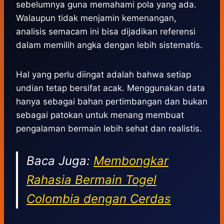
sebelumnya guna memahami pola yang ada.
Walaupun tidak menjamin kemenangan,
analisis semacam ini bisa dijadikan referensi
dalam memilih angka dengan lebih sistematis.
Hal yang perlu diingat adalah bahwa setiap
undian tetap bersifat acak. Menggunakan data
hanya sebagai bahan pertimbangan dan bukan
sebagai patokan untuk menang membuat
pengalaman bermain lebih sehat dan realistis.
Baca Juga:
Membongkar
Rahasia Bermain Togel
Colombia dengan Cerdas