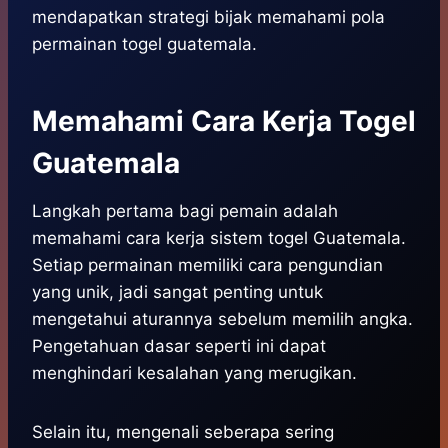
mendapatkan strategi bijak memahami pola
permainan togel guatemala.
Memahami Cara Kerja Togel
Guatemala
Langkah pertama bagi pemain adalah
memahami cara kerja sistem togel Guatemala.
Setiap permainan memiliki cara pengundian
yang unik, jadi sangat penting untuk
mengetahui aturannya sebelum memilih angka.
Pengetahuan dasar seperti ini dapat
menghindari kesalahan yang merugikan.
Selain itu, mengenali seberapa sering