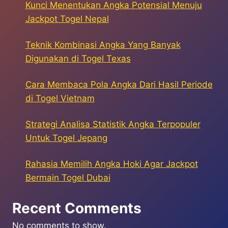
Kunci Menentukan Angka Potensial Menuju
Jackpot Togel Nepal
Teknik Kombinasi Angka Yang Banyak
Digunakan di Togel Texas
Cara Membaca Pola Angka Dari Hasil Periode
di Togel Vietnam
Strategi Analisa Statistik Angka Terpopuler
Untuk Togel Jepang
Rahasia Memilih Angka Hoki Agar Jackpot
Bermain Togel Dubai
Recent Comments
No comments to show.