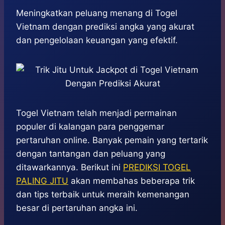
h
a
e
e
k
i
h
a
c
s
l
y
n
a
Meningkatkan peluang menang di Togel
t
e
s
e
p
e
r
Vietnam dengan prediksi angka yang akurat
s
b
e
g
e
e
dan pengelolaan keuangan yang efektif.
A
o
n
r
p
o
g
a
p
k
e
m
r
Togel Vietnam telah menjadi permainan
populer di kalangan para penggemar
pertaruhan online. Banyak pemain yang tertarik
dengan tantangan dan peluang yang
ditawarkannya. Berikut ini
PREDIKSI TOGEL
PALING JITU
akan membahas beberapa trik
dan tips terbaik untuk meraih kemenangan
besar di pertaruhan angka ini.