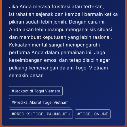
Jika Anda merasa frustrasi atau tertekan,
istirahatlah sejenak dan kembali bermain ketika
pikiran sudah lebih jernih. Dengan cara ini,
Anda akan lebih mampu menganalisis situasi
dan membuat keputusan yang lebih rasional.
Kekuatan mental sangat mempengaruhi
performa Anda dalam permainan ini. Jaga
keseimbangan emosi dan tetap disiplin agar
peluang kemenangan dalam Togel Vietnam
semakin besar.
Post
#
Jackpot di Togel Vietnam
Tags:
#
Prediksi Akurat Togel Vietnam
#
PREDIKSI TOGEL PALING JITU
#
TOGEL ONLINE