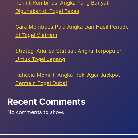
Teknik Kombinasi Angka Yang Banyak
Digunakan di Togel Texas
Cara Membaca Pola Angka Dari Hasil Periode
di Togel Vietnam
Strategi Analisa Statistik Angka Terpopuler
Untuk Togel Jepang
Rahasia Memilih Angka Hoki Agar Jackpot
Bermain Togel Dubai
Recent Comments
No comments to show.