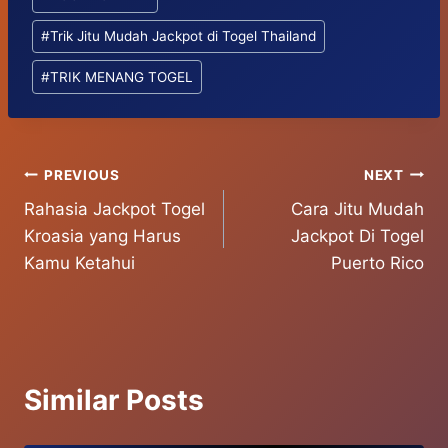
#
Trik Jitu Mudah Jackpot di Togel Thailand
#
TRIK MENANG TOGEL
Post
PREVIOUS
NEXT
Rahasia Jackpot Togel
Cara Jitu Mudah
navigation
Kroasia yang Harus
Jackpot Di Togel
Kamu Ketahui
Puerto Rico
Similar Posts