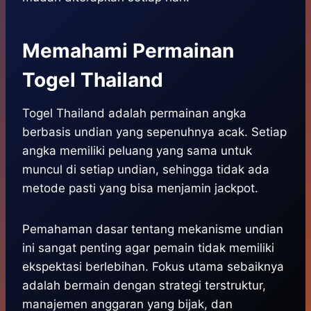
Memahami Permainan
Togel Thailand
Togel Thailand adalah permainan angka
berbasis undian yang sepenuhnya acak. Setiap
angka memiliki peluang yang sama untuk
muncul di setiap undian, sehingga tidak ada
metode pasti yang bisa menjamin jackpot.
Pemahaman dasar tentang mekanisme undian
ini sangat penting agar pemain tidak memiliki
ekspektasi berlebihan. Fokus utama sebaiknya
adalah bermain dengan strategi terstruktur,
manajemen anggaran yang bijak, dan