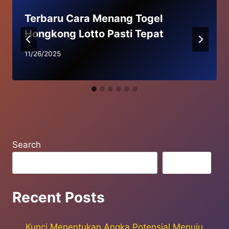
Terbaru Cara Menang Togel
Hongkong Lotto Pasti Tepat
11/26/2025
Search
Search
Recent Posts
Kunci Menentukan Angka Potensial Menuju