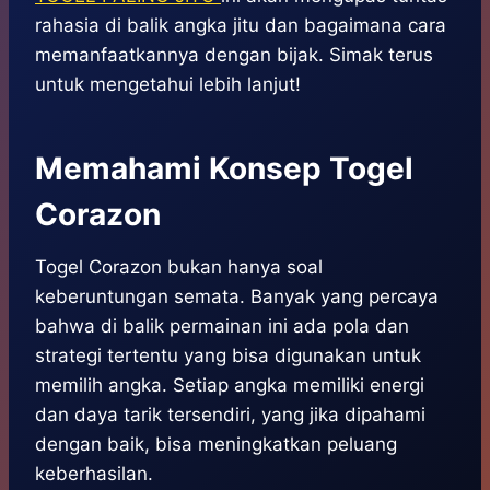
rahasia di balik angka jitu dan bagaimana cara
memanfaatkannya dengan bijak. Simak terus
untuk mengetahui lebih lanjut!
Memahami Konsep Togel
Corazon
Togel Corazon bukan hanya soal
keberuntungan semata. Banyak yang percaya
bahwa di balik permainan ini ada pola dan
strategi tertentu yang bisa digunakan untuk
memilih angka. Setiap angka memiliki energi
dan daya tarik tersendiri, yang jika dipahami
dengan baik, bisa meningkatkan peluang
keberhasilan.