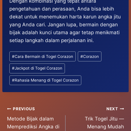
Dengan kombinasi yang tepat antara
pengetahuan dan perasaan, Anda bisa lebih
dekat untuk menemukan harta karun angka jitu
yang Anda cari. Jangan lupa, bermain dengan
bijak adalah kunci utama agar tetap menikmati
setiap langkah dalam perjalanan ini.
Post
#
Cara Bermain di Togel Corazon
#
Corazon
Tags:
#
Jackpot di Togel Corazon
#
Rahasia Menang di Togel Corazon
Post
PREVIOUS
NEXT
Metode Bijak dalam
Trik Togel Jitu —
navigation
Memprediksi Angka di
Menang Mudah