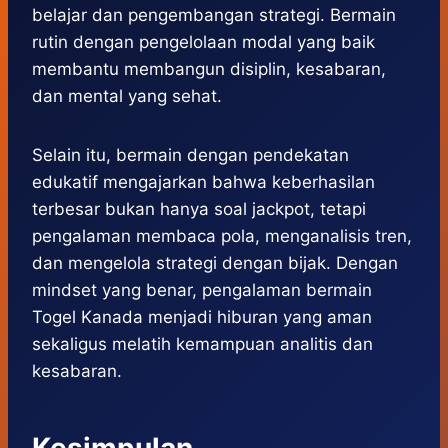
belajar dan pengembangan strategi. Bermain
rutin dengan pengelolaan modal yang baik
membantu membangun disiplin, kesabaran,
dan mental yang sehat.
Selain itu, bermain dengan pendekatan
edukatif mengajarkan bahwa keberhasilan
terbesar bukan hanya soal jackpot, tetapi
pengalaman membaca pola, menganalisis tren,
dan mengelola strategi dengan bijak. Dengan
mindset yang benar, pengalaman bermain
Togel Kanada menjadi hiburan yang aman
sekaligus melatih kemampuan analitis dan
kesabaran.