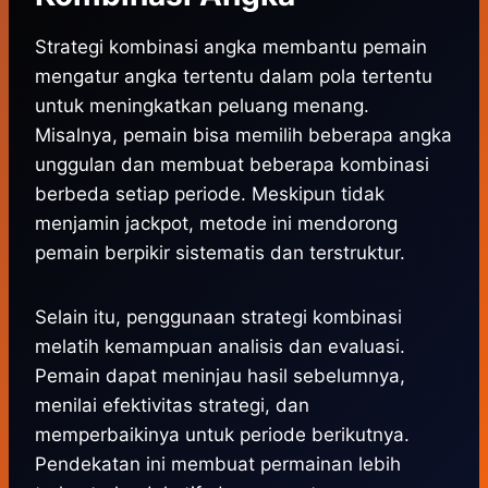
Strategi kombinasi angka membantu pemain
mengatur angka tertentu dalam pola tertentu
untuk meningkatkan peluang menang.
Misalnya, pemain bisa memilih beberapa angka
unggulan dan membuat beberapa kombinasi
berbeda setiap periode. Meskipun tidak
menjamin jackpot, metode ini mendorong
pemain berpikir sistematis dan terstruktur.
Selain itu, penggunaan strategi kombinasi
melatih kemampuan analisis dan evaluasi.
Pemain dapat meninjau hasil sebelumnya,
menilai efektivitas strategi, dan
memperbaikinya untuk periode berikutnya.
Pendekatan ini membuat permainan lebih