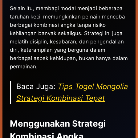
Selain itu, membagi modal menjadi beberapa
taruhan kecil memungkinkan pemain mencoba
berbagai kombinasi angka tanpa risiko
kehilangan banyak sekaligus. Strategi ini juga
melatih disiplin, kesabaran, dan pengendalian
diri, keterampilan yang berguna dalam
berbagai aspek kehidupan, bukan hanya dalam
permainan.
Baca Juga:
Tips Togel Mongolia
Strategi Kombinasi Tepat
Menggunakan Strategi
Kombinasi Angka