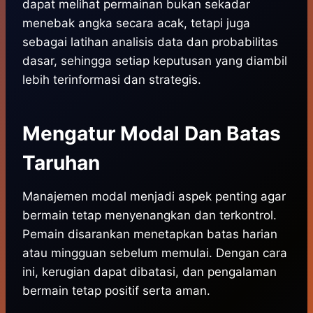
dapat melihat permainan bukan sekadar
menebak angka secara acak, tetapi juga
sebagai latihan analisis data dan probabilitas
dasar, sehingga setiap keputusan yang diambil
lebih terinformasi dan strategis.
Mengatur Modal Dan Batas
Taruhan
Manajemen modal menjadi aspek penting agar
bermain tetap menyenangkan dan terkontrol.
Pemain disarankan menetapkan batas harian
atau mingguan sebelum memulai. Dengan cara
ini, kerugian dapat dibatasi, dan pengalaman
bermain tetap positif serta aman.