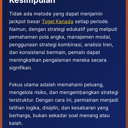
Kesimpulan
Tidak ada metode yang dapat menjamin
jackpot besar
Togel Kanada
setiap periode.
Namun, dengan strategi edukatif yang meliputi
pemahaman pola angka, manajemen modal,
penggunaan strategi kombinasi, analisis tren,
dan konsistensi bermain, pemain dapat
meningkatkan pengalaman mereka secara
signifikan.
Fokus utama adalah memahami peluang,
mengelola risiko, dan mengembangkan strategi
terstruktur. Dengan cara ini, permainan menjadi
latihan logika, disiplin, dan kesabaran yang
berharga, bukan sekadar soal menang atau
kalah.