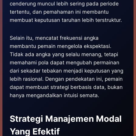
cenderung muncul lebih sering pada periode
tertentu, dan pemahaman ini membantu
membuat keputusan taruhan lebih terstruktur.
Selain itu, mencatat frekuensi angka
membantu pemain mengelola ekspektasi.
Tidak ada angka yang selalu menang, tetapi
memahami pola dapat mengubah permainan
dari sekadar tebakan menjadi keputusan yang
lebih rasional. Dengan pendekatan ini, pemain
dapat membuat strategi berbasis data, bukan
hanya mengandalkan intuisi semata.
Strategi Manajemen Modal
Yang Efektif