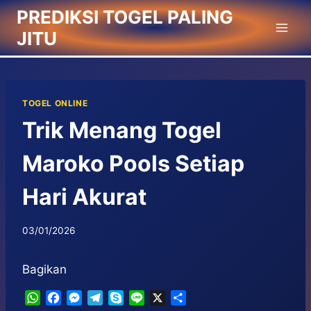
Skip
PREDIKSI TOGEL PALING
to
JITU
content
TOGEL ONLINE
Trik Menang Togel
Maroko Pools Setiap
Hari Akurat
03/01/2026
Bagikan
W
F
M
T
S
L
X
S