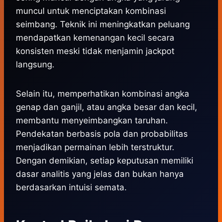
muncul untuk menciptakan kombinasi
seimbang. Teknik ini meningkatkan peluang
mendapatkan kemenangan kecil secara
konsisten meski tidak menjamin jackpot
langsung.
Selain itu, memperhatikan kombinasi angka
genap dan ganjil, atau angka besar dan kecil,
membantu menyeimbangkan taruhan.
Pendekatan berbasis pola dan probabilitas
menjadikan permainan lebih terstruktur.
Dengan demikian, setiap keputusan memiliki
dasar analitis yang jelas dan bukan hanya
berdasarkan intuisi semata.