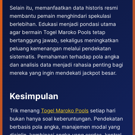
Selain itu, memanfaatkan data historis resmi
membantu pemain menghindari spekulasi
berlebihan. Edukasi menjadi pondasi utama
agar bermain Togel Maroko Pools tetap
bertanggung jawab, sekaligus meningkatkan
peluang kemenangan melalui pendekatan
sistematis. Pemahaman terhadap pola angka
dan analisis data menjadi rahasia penting bagi
mereka yang ingin mendekati jackpot besar.
Kesimpulan
Trik menang
Togel Maroko Pools
setiap hari
bukan hanya soal keberuntungan. Pendekatan
berbasis pola angka, manajemen modal yang