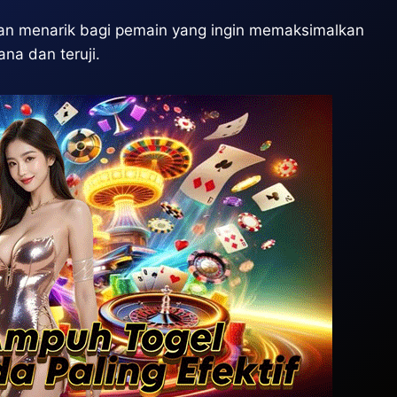
ihan menarik bagi pemain yang ingin memaksimalkan
na dan teruji.