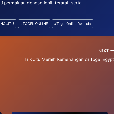
 permainan dengan lebih terarah serta
ING JITU
#
TOGEL ONLINE
#
Togel Online Rwanda
NEXT
Trik Jitu Meraih Kemenangan di Togel Egypt