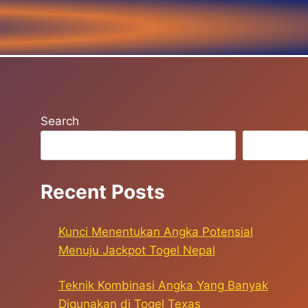
Search
Search
Recent Posts
Kunci Menentukan Angka Potensial
Menuju Jackpot Togel Nepal
Teknik Kombinasi Angka Yang Banyak
Digunakan di Togel Texas