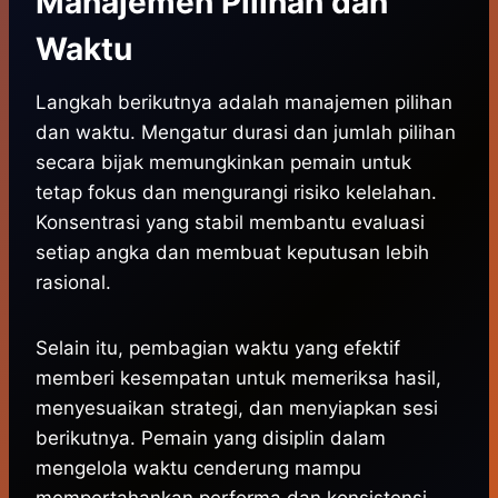
Manajemen Pilihan dan
Waktu
Langkah berikutnya adalah manajemen pilihan
dan waktu. Mengatur durasi dan jumlah pilihan
secara bijak memungkinkan pemain untuk
tetap fokus dan mengurangi risiko kelelahan.
Konsentrasi yang stabil membantu evaluasi
setiap angka dan membuat keputusan lebih
rasional.
Selain itu, pembagian waktu yang efektif
memberi kesempatan untuk memeriksa hasil,
menyesuaikan strategi, dan menyiapkan sesi
berikutnya. Pemain yang disiplin dalam
mengelola waktu cenderung mampu
mempertahankan performa dan konsistensi