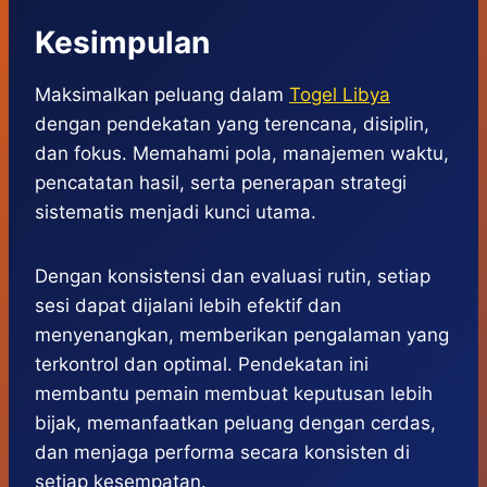
Kesimpulan
Maksimalkan peluang dalam
Togel Libya
dengan pendekatan yang terencana, disiplin,
dan fokus. Memahami pola, manajemen waktu,
pencatatan hasil, serta penerapan strategi
sistematis menjadi kunci utama.
Dengan konsistensi dan evaluasi rutin, setiap
sesi dapat dijalani lebih efektif dan
menyenangkan, memberikan pengalaman yang
terkontrol dan optimal. Pendekatan ini
membantu pemain membuat keputusan lebih
bijak, memanfaatkan peluang dengan cerdas,
dan menjaga performa secara konsisten di
setiap kesempatan.