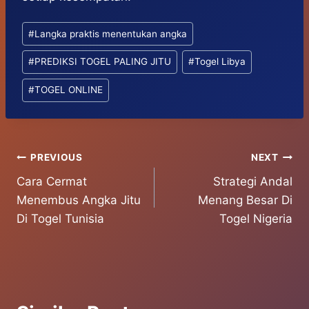
Post
#
Langka praktis menentukan angka
Tags:
#
PREDIKSI TOGEL PALING JITU
#
Togel Libya
#
TOGEL ONLINE
Post
PREVIOUS
NEXT
Cara Cermat
Strategi Andal
navigation
Menembus Angka Jitu
Menang Besar Di
Di Togel Tunisia
Togel Nigeria