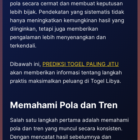
pola secara cermat dan membuat keputusan
lebih bijak. Pendekatan yang sistematis tidak
hanya meningkatkan kemungkinan hasil yang
diinginkan, tetapi juga memberikan
pengalaman lebih menyenangkan dan
terkendali.
Dibawah ini,
PREDIKSI TOGEL PALING JITU
akan memberikan informasi tentang langkah
praktis maksimalkan peluang di Togel Libya.
Memahami Pola dan Tren
Salah satu langkah pertama adalah memahami
pola dan tren yang muncul secara konsisten.
Dengan mencatat hasil sebelumnya dan