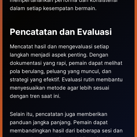
dalam setiap kesempatan bermain.
Pencatatan dan Evaluasi
Mencatat hasil dan mengevaluasi setiap
langkah menjadi aspek penting. Dengan
dokumentasi yang rapi, pemain dapat melihat
pola berulang, peluang yang muncul, dan
strategi yang efektif. Evaluasi rutin membantu
menyesuaikan metode agar lebih sesuai
dengan tren saat ini.
Selain itu, pencatatan juga memberikan
panduan jangka panjang. Pemain dapat
membandingkan hasil dari beberapa sesi dan