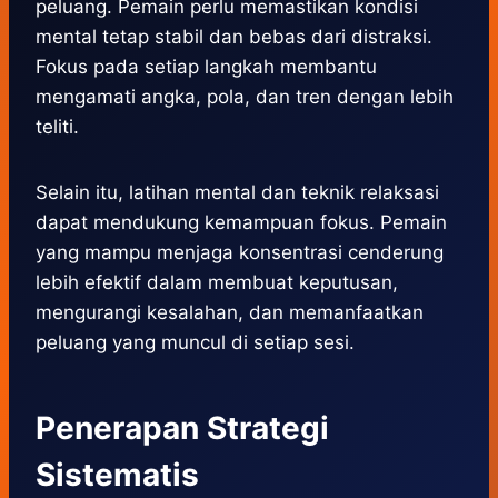
peluang. Pemain perlu memastikan kondisi
mental tetap stabil dan bebas dari distraksi.
Fokus pada setiap langkah membantu
mengamati angka, pola, dan tren dengan lebih
teliti.
Selain itu, latihan mental dan teknik relaksasi
dapat mendukung kemampuan fokus. Pemain
yang mampu menjaga konsentrasi cenderung
lebih efektif dalam membuat keputusan,
mengurangi kesalahan, dan memanfaatkan
peluang yang muncul di setiap sesi.
Penerapan Strategi
Sistematis