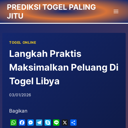
Skip
PREDIKSI TOGEL PALING
to
JITU
content
TOGEL ONLINE
Langkah Praktis
Maksimalkan Peluang Di
Togel Libya
03/01/2026
Bagikan
W
F
M
T
S
L
X
S