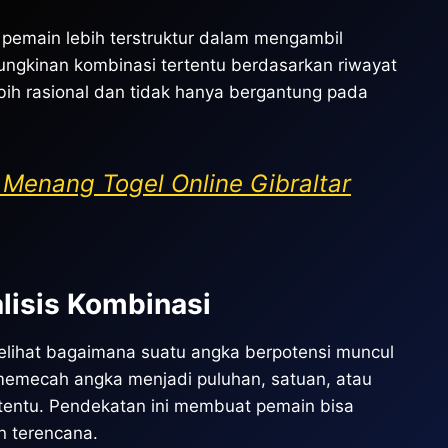
 pemain lebih terstruktur dalam mengambil
ngkinan kombinasi tertentu berdasarkan riwayat
bih rasional dan tidak hanya bergantung pada
Menang Togel Online Gibraltar
isis Kombinasi
melihat bagaimana suatu angka berpotensi muncul
memecah angka menjadi puluhan, satuan, atau
tentu. Pendekatan ini membuat pemain bisa
n terencana.