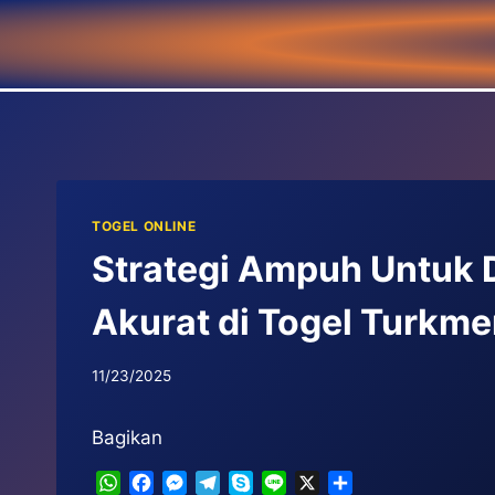
Skip
to
content
TOGEL ONLINE
Strategi Ampuh Untuk
Akurat di Togel Turkme
11/23/2025
Bagikan
W
F
M
T
S
L
X
S