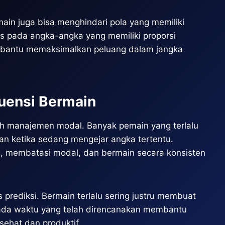
in juga bisa menghindari pola yang memiliki
us pada angka-angka yang memiliki proporsi
embantu memaksimalkan peluang dalam jangka
uensi Bermain
lah manajemen modal. Banyak pemain yang terlalu
n ketika sedang mengejar angka tertentu.
ng, membatasi modal, dan bermain secara konsisten
 prediksi. Bermain terlalu sering justru membuat
pada waktu yang telah direncanakan membantu
ehat dan produktif.