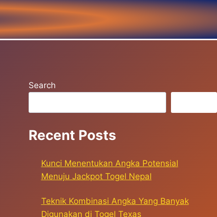
Search
Search
Recent Posts
Kunci Menentukan Angka Potensial
Menuju Jackpot Togel Nepal
Teknik Kombinasi Angka Yang Banyak
Digunakan di Togel Texas