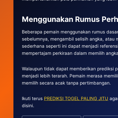
Menggunakan Rumus Perh
Beberapa pemain menggunakan rumus dasar 
sebelumnya, mengambil selisih angka, atau m
sederhana seperti ini dapat menjadi refere
mempertajam perkiraan dalam memilih angka
Walaupun tidak dapat memberikan prediksi 
menjadi lebih terarah. Pemain merasa memil
memilih secara acak tanpa pertimbangan.
Ikuti terus
PREDIKSI TOGEL PALING JITU
agar
disini.
Post