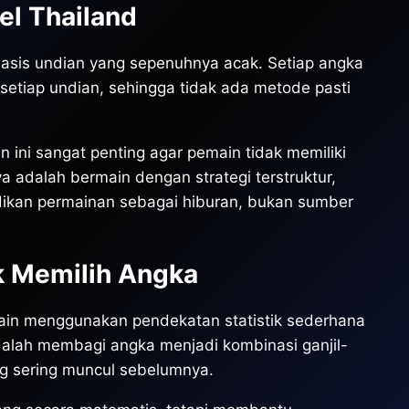
l Thailand
asis undian yang sepenuhnya acak. Setiap angka
setiap undian, sehingga tidak ada metode pasti
ni sangat penting agar pemain tidak memiliki
a adalah bermain dengan strategi terstruktur,
ikan permainan sebagai hiburan, bukan sumber
k Memilih Angka
main menggunakan pendekatan statistik sederhana
alah membagi angka menjadi kombinasi ganjil-
ng sering muncul sebelumnya.