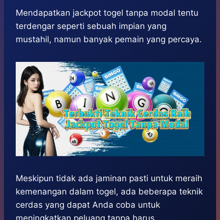
h
a
e
e
k
i
h
a
c
s
l
y
n
a
Mendapatkan jackpot togel tanpa modal tentu
t
e
s
e
p
e
r
terdengar seperti sebuah impian yang
s
b
e
g
e
e
mustahil, namun banyak pemain yang percaya.
A
o
n
r
p
o
g
a
p
k
e
m
r
Meskipun tidak ada jaminan pasti untuk meraih
kemenangan dalam togel, ada beberapa teknik
cerdas yang dapat Anda coba untuk
meningkatkan peluang tanpa harus