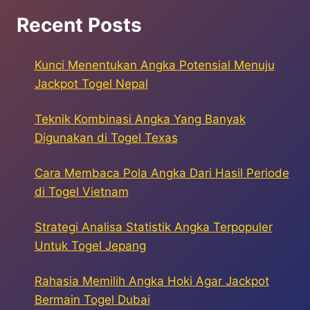
Recent Posts
Kunci Menentukan Angka Potensial Menuju
Jackpot Togel Nepal
Teknik Kombinasi Angka Yang Banyak
Digunakan di Togel Texas
Cara Membaca Pola Angka Dari Hasil Periode
di Togel Vietnam
Strategi Analisa Statistik Angka Terpopuler
Untuk Togel Jepang
Rahasia Memilih Angka Hoki Agar Jackpot
Bermain Togel Dubai