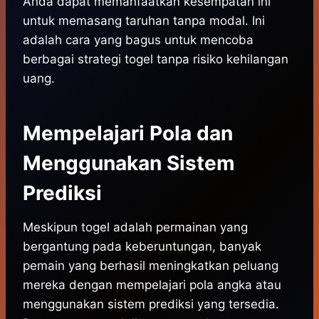
Anda dapat memanfaatkan kesempatan ini
untuk memasang taruhan tanpa modal. Ini
adalah cara yang bagus untuk mencoba
berbagai strategi togel tanpa risiko kehilangan
uang.
Mempelajari Pola dan
Menggunakan Sistem
Prediksi
Meskipun togel adalah permainan yang
bergantung pada keberuntungan, banyak
pemain yang berhasil meningkatkan peluang
mereka dengan mempelajari pola angka atau
menggunakan sistem prediksi yang tersedia.