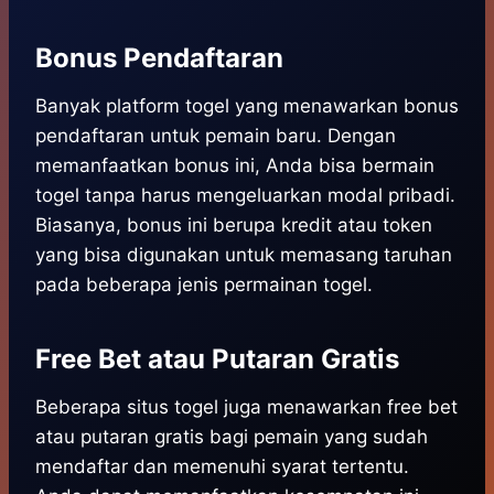
Bonus Pendaftaran
Banyak platform togel yang menawarkan bonus
pendaftaran untuk pemain baru. Dengan
memanfaatkan bonus ini, Anda bisa bermain
togel tanpa harus mengeluarkan modal pribadi.
Biasanya, bonus ini berupa kredit atau token
yang bisa digunakan untuk memasang taruhan
pada beberapa jenis permainan togel.
Free Bet atau Putaran Gratis
Beberapa situs togel juga menawarkan free bet
atau putaran gratis bagi pemain yang sudah
mendaftar dan memenuhi syarat tertentu.