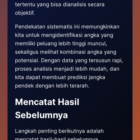
tertentu yang bisa dianalisis secara
objektif.
Pendekatan sistematis ini memungkinkan
kita untuk mengidentifikasi angka yang
memiliki peluang lebih tinggi muncul,
sekaligus melihat kombinasi angka yang
potensial. Dengan data yang tersusun rapi,
proses analisis menjadi lebih mudah, dan
kita dapat membuat prediksi jangka
pendek dengan lebih terarah.
Mencatat Hasil
Sebelumnya
Langkah penting berikutnya adalah
mencatat hasil-hasil sebelumnya.