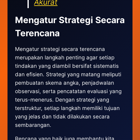
Akurat
Mengatur Strategi Secara
Terencana
Mengatur strategi secara terencana
merupakan langkah penting agar setiap
tindakan yang diambil bersifat sistematis
dan efisien. Strategi yang matang meliputi
pembuatan skema angka, penjadwalan
observasi, serta pencatatan evaluasi yang
terus-menerus. Dengan strategi yang
terstruktur, setiap langkah memiliki tujuan
yang jelas dan tidak dilakukan secara
sembarangan.
Rencana yang baik juga membantu kita