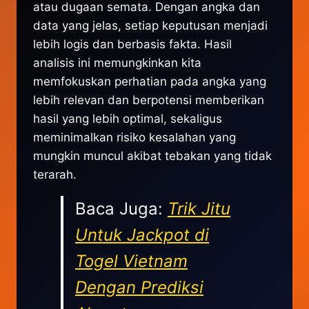
atau dugaan semata. Dengan angka dan
data yang jelas, setiap keputusan menjadi
lebih logis dan berbasis fakta. Hasil
analisis ini memungkinkan kita
memfokuskan perhatian pada angka yang
lebih relevan dan berpotensi memberikan
hasil yang lebih optimal, sekaligus
meminimalkan risiko kesalahan yang
mungkin muncul akibat tebakan yang tidak
terarah.
Baca Juga:
Trik Jitu
Untuk Jackpot di
Togel Vietnam
Dengan Prediksi