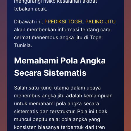
mengurangi risiko kesalahan akibat
tebakan acak.
Dibawah ini,
PREDIKSI TOGEL PALING JITU
akan memberikan informasi tentang cara
cermat menembus angka jitu di Togel
Tunisia.
Memahami Pola Angka
Secara Sistematis
Salah satu kunci utama dalam upaya
menembus angka jitu adalah kemampuan
untuk memahami pola angka secara
sistematis dan terstruktur. Pola ini tidak
muncul begitu saja; pola angka yang
konsisten biasanya terbentuk dari tren