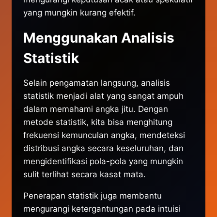
yang mungkin kurang efektif.
Menggunakan Analisis
Statistik
Selain pengamatan langsung, analisis
statistik menjadi alat yang sangat ampuh
dalam memahami angka jitu. Dengan
metode statistik, kita bisa menghitung
frekuensi kemunculan angka, mendeteksi
distribusi angka secara keseluruhan, dan
mengidentifikasi pola-pola yang mungkin
sulit terlihat secara kasat mata.
Penerapan statistik juga membantu
mengurangi ketergantungan pada intuisi