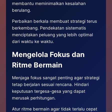
membantu meminimalkan kesalahan
berulang.
Perbaikan berkala membuat strategi terus
berkembang. Pendekatan sistematis
menciptakan peluang yang lebih optimal
dari waktu ke waktu.
Mengelola Fokus dan
Ritme Bermain
Menjaga fokus sangat penting agar strategi
tetap berjalan sesuai rencana. Hindari
keputusan tergesa-gesa yang dapat
merusak perhitungan.
Atur ritme bermain agar tidak terlalu cepat