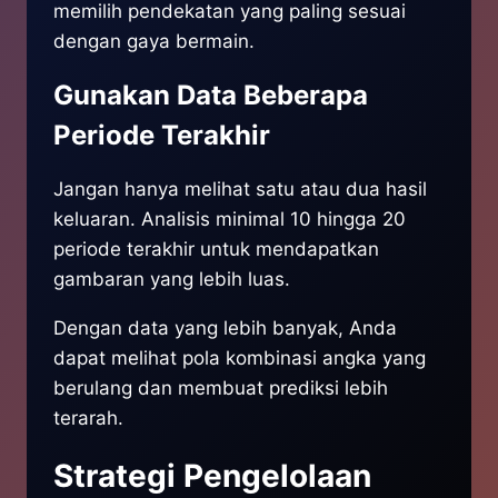
memilih pendekatan yang paling sesuai
dengan gaya bermain.
Gunakan Data Beberapa
Periode Terakhir
Jangan hanya melihat satu atau dua hasil
keluaran. Analisis minimal 10 hingga 20
periode terakhir untuk mendapatkan
gambaran yang lebih luas.
Dengan data yang lebih banyak, Anda
dapat melihat pola kombinasi angka yang
berulang dan membuat prediksi lebih
terarah.
Strategi Pengelolaan