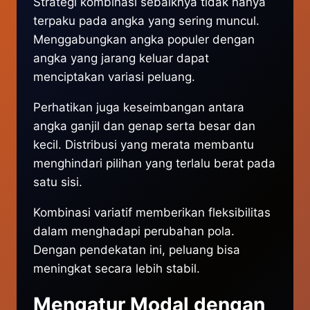
Strategi kombinasi sebaiknya tidak hanya
terpaku pada angka yang sering muncul.
Menggabungkan angka populer dengan
angka yang jarang keluar dapat
menciptakan variasi peluang.
Perhatikan juga keseimbangan antara
angka ganjil dan genap serta besar dan
kecil. Distribusi yang merata membantu
menghindari pilihan yang terlalu berat pada
satu sisi.
Kombinasi variatif memberikan fleksibilitas
dalam menghadapi perubahan pola.
Dengan pendekatan ini, peluang bisa
meningkat secara lebih stabil.
Mengatur Modal dengan