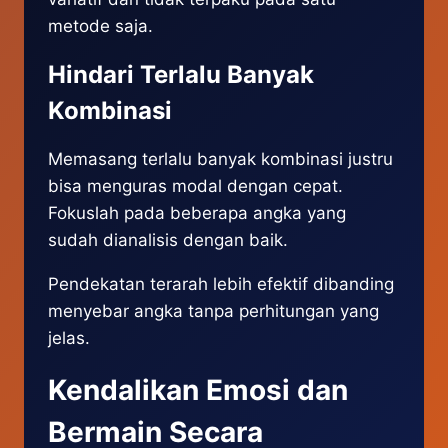
metode saja.
Hindari Terlalu Banyak
Kombinasi
Memasang terlalu banyak kombinasi justru
bisa menguras modal dengan cepat.
Fokuslah pada beberapa angka yang
sudah dianalisis dengan baik.
Pendekatan terarah lebih efektif dibanding
menyebar angka tanpa perhitungan yang
jelas.
Kendalikan Emosi dan
Bermain Secara