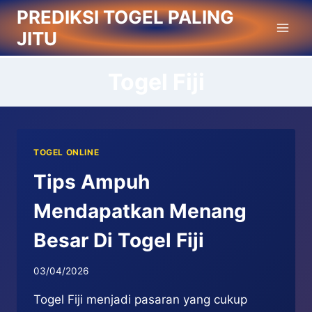
Skip
PREDIKSI TOGEL PALING
to
JITU
content
Togel Fiji
TOGEL ONLINE
Tips Ampuh
Mendapatkan Menang
Besar Di Togel Fiji
03/04/2026
Togel Fiji menjadi pasaran yang cukup