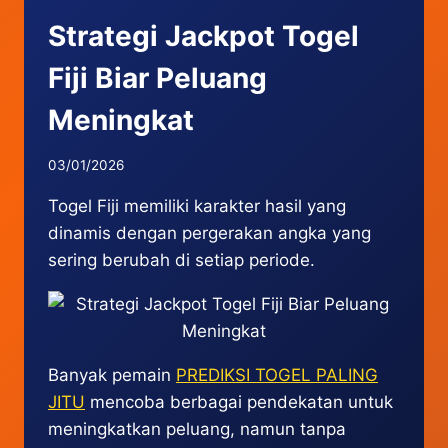
Strategi Jackpot Togel
Fiji Biar Peluang
Meningkat
03/01/2026
Togel Fiji memiliki karakter hasil yang
dinamis dengan pergerakan angka yang
sering berubah di setiap periode.
Banyak pemain
PREDIKSI TOGEL PALING
JITU
mencoba berbagai pendekatan untuk
meningkatkan peluang, namun tanpa