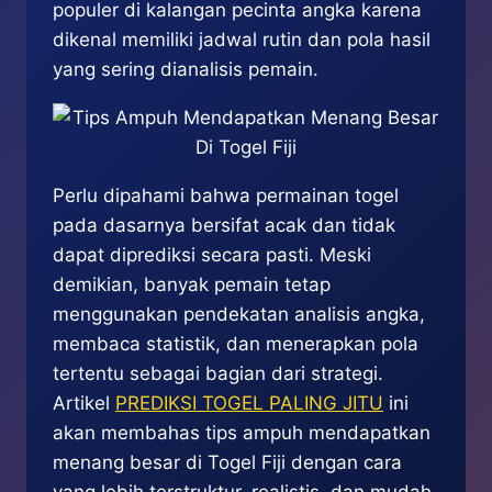
populer di kalangan pecinta angka karena
dikenal memiliki jadwal rutin dan pola hasil
yang sering dianalisis pemain.
Perlu dipahami bahwa permainan togel
pada dasarnya bersifat acak dan tidak
dapat diprediksi secara pasti. Meski
demikian, banyak pemain tetap
menggunakan pendekatan analisis angka,
membaca statistik, dan menerapkan pola
tertentu sebagai bagian dari strategi.
Artikel
PREDIKSI TOGEL PALING JITU
ini
akan membahas tips ampuh mendapatkan
menang besar di Togel Fiji dengan cara