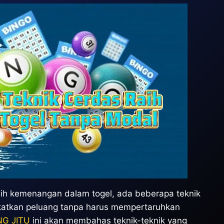
aih kemenangan dalam togel, ada beberapa teknik
katkan peluang tanpa harus mempertaruhkan
NG JITU
ini akan membahas teknik-teknik yang