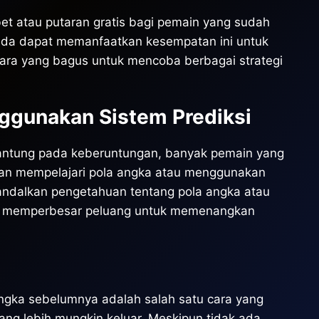
et atau putaran gratis bagi pemain yang sudah
nda dapat memanfaatkan kesempatan ini untuk
ara yang bagus untuk mencoba berbagai strategi
ggunakan Sistem Prediksi
antung pada keberuntungan, banyak pemain yang
an mempelajari pola angka atau menggunakan
andalkan pengetahuan tentang pola angka atau
at memperbesar peluang untuk memenangkan
angka sebelumnya adalah salah satu cara yang
g lebih mungkin keluar. Meskipun tidak ada