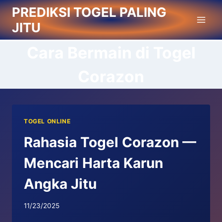
Skip
PREDIKSI TOGEL PALING
to
JITU
content
Cara Bermain di Togel
Corazon
TOGEL ONLINE
Rahasia Togel Corazon —
Mencari Harta Karun
Angka Jitu
11/23/2025