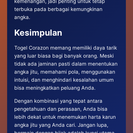
kemenangan, jadi penting untuk tetap
terbuka pada berbagai kemungkinan
angka.
Kesimpulan
Togel Corazon memang memiliki daya tarik
yang luar biasa bagi banyak orang. Meski
tidak ada jaminan pasti dalam menentukan
angka jitu, memahami pola, menggunakan
intuisi, dan menghindari kesalahan umum
bisa meningkatkan peluang Anda.
Dengan kombinasi yang tepat antara
pengetahuan dan perasaan, Anda bisa
lebih dekat untuk menemukan harta karun
angka jitu yang Anda cari. Jangan lupa,