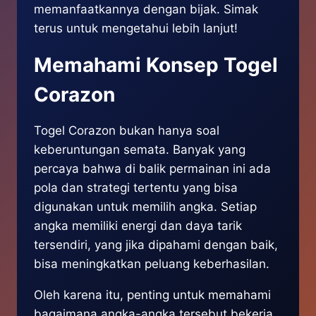
memanfaatkannya dengan bijak. Simak
terus untuk mengetahui lebih lanjut!
Memahami Konsep Togel
Corazon
Togel Corazon bukan hanya soal
keberuntungan semata. Banyak yang
percaya bahwa di balik permainan ini ada
pola dan strategi tertentu yang bisa
digunakan untuk memilih angka. Setiap
angka memiliki energi dan daya tarik
tersendiri, yang jika dipahami dengan baik,
bisa meningkatkan peluang keberhasilan.
Oleh karena itu, penting untuk memahami
bagaimana angka-angka tersebut bekerja