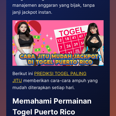
manajemen anggaran yang bijak, tanpa
janji jackpot instan.
Berikut ini
PREDIKSI TOGEL PALING
JITU
memberikan cara-cara ampuh yang
mudah diterapkan setiap hari.
Memahami Permainan
Togel Puerto Rico