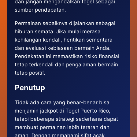
dan jangan mengandalkan togel sebagai
sumber pendapatan.
Permainan sebaiknya dijalankan sebagai
hiburan semata. Jika mulai merasa
kehilangan kendali, hentikan sementara
dan evaluasi kebiasaan bermain Anda.
Pendekatan ini memastikan risiko finansial
tetap terkendali dan pengalaman bermain
tetap positif.
Penutup
Tidak ada cara yang benar-benar bisa
menjamin jackpot di Togel Puerto Rico,
tetapi beberapa strategi sederhana dapat
membuat permainan lebih terarah dan
aman. Dengan memahami sifat acak