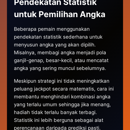
Pendekatan Statistik
untuk Pemilihan Angka
Beberapa pemain menggunakan
pendekatan statistik sederhana untuk
menyusun angka yang akan dipilih.
Misalnya, membagi angka menjadi pola
ganjil-genap, besar-kecil, atau mencatat
angka yang sering muncul sebelumnya.
Meskipun strategi ini tidak meningkatkan
peluang jackpot secara matematis, cara ini
membantu menghindari kombinasi angka
yang terlalu umum sehingga jika menang,
hadiah tidak terlalu banyak terbagi.
Statistik ini lebih berguna sebagai alat
perencanaan daripada prediksi pasti.