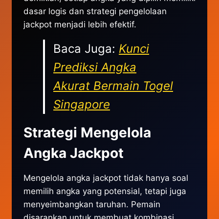
dasar logis dan strategi pengelolaan
jackpot menjadi lebih efektif.
Baca Juga:
Kunci
Prediksi Angka
Akurat Bermain Togel
Singapore
Strategi Mengelola
Angka Jackpot
Mengelola angka jackpot tidak hanya soal
memilih angka yang potensial, tetapi juga
menyeimbangkan taruhan. Pemain
disarankan untuk membuat kombinasi