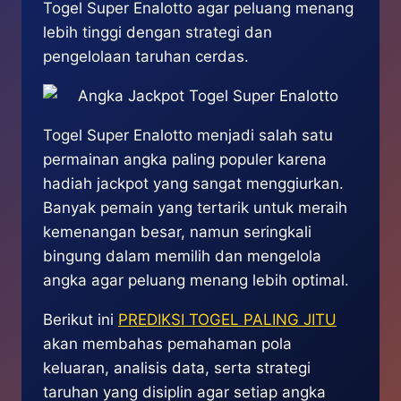
Togel Super Enalotto agar peluang menang
lebih tinggi dengan strategi dan
pengelolaan taruhan cerdas.
Togel Super Enalotto menjadi salah satu
permainan angka paling populer karena
hadiah jackpot yang sangat menggiurkan.
Banyak pemain yang tertarik untuk meraih
kemenangan besar, namun seringkali
bingung dalam memilih dan mengelola
angka agar peluang menang lebih optimal.
Berikut ini
PREDIKSI TOGEL PALING JITU
akan membahas pemahaman pola
keluaran, analisis data, serta strategi
taruhan yang disiplin agar setiap angka