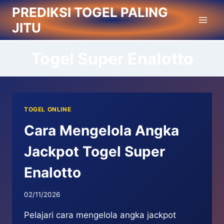
Skip
PREDIKSI TOGEL PALING
to
JITU
content
Togel Super Enalotto
TOGEL ONLINE
Cara Mengelola Angka
Jackpot Togel Super
Enalotto
02/11/2026
Pelajari cara mengelola angka jackpot