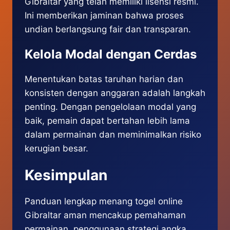
Gibraltar yang telah memiliki lisensi resmi.
Ini memberikan jaminan bahwa proses
undian berlangsung fair dan transparan.
Kelola Modal dengan Cerdas
Menentukan batas taruhan harian dan
konsisten dengan anggaran adalah langkah
penting. Dengan pengelolaan modal yang
baik, pemain dapat bertahan lebih lama
dalam permainan dan meminimalkan risiko
kerugian besar.
Kesimpulan
Panduan lengkap menang togel online
Gibraltar aman mencakup pemahaman
permainan, penggunaan strategi angka