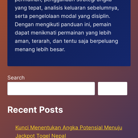
yang tepat, analisis keluaran sebelumnya,
serta pengelolaan modal yang disiplin.
Dengan mengikuti panduan ini, pemain
dapat menikmati permainan yang lebih
aman, terarah, dan tentu saja berpeluang
menang lebih besar.
Search
Search
Recent Posts
Kunci Menentukan Angka Potensial Menuju
Jackpot Togel Nepal