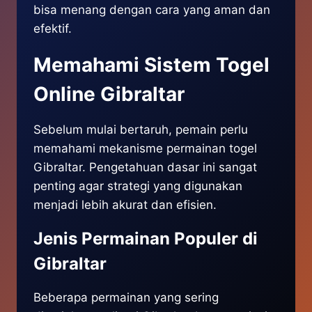
bisa menang dengan cara yang aman dan
efektif.
Memahami Sistem Togel
Online Gibraltar
Sebelum mulai bertaruh, pemain perlu
memahami mekanisme permainan togel
Gibraltar. Pengetahuan dasar ini sangat
penting agar strategi yang digunakan
menjadi lebih akurat dan efisien.
Jenis Permainan Populer di
Gibraltar
Beberapa permainan yang sering