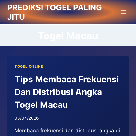
Skip
PREDIKSI TOGEL PALING
to
JITU
content
Togel Macau
TOGEL ONLINE
Tips Membaca Frekuensi
Dan Distribusi Angka
Togel Macau
03/04/2026
Membaca frekuensi dan distribusi angka di