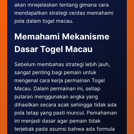
akan mnejelaskan tentang gimana cara
mendapatkan strategi cerdas memahami
pola dalam togel macau.
Memahami Mekanisme
Dasar Togel Macau
Sebelum membahas strategi lebih jauh,
sangat penting bagi pemain untuk
mengenal cara kerja permainan Togel
Macau. Dalam permainan ini, setiap
putaran menggunakan angka yang
dihasilkan secara acak sehingga tidak ada
pola tetap yang pasti muncul. Pemahaman
ini menjadi dasar agar pemain tidak
terjebak pada asumsi bahwa ada formula