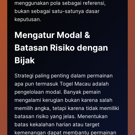
menggunakan pola sebagai referensi,
bukan sebagai satu-satunya dasar
keputusan.
Mengatur Modal &
Batasan Risiko dengan
Bijak
Strategi paling penting dalam permainan
apa pun termasuk Togel Macau adalah
pengelolaan modal. Banyak pemain
mengalami kerugian bukan karena salah
memilih angka, tetapi karena tidak memiliki
batasan risiko yang jelas. Menentukan
batas kekalahan harian atau target
kemenangan dapat membantu permainan