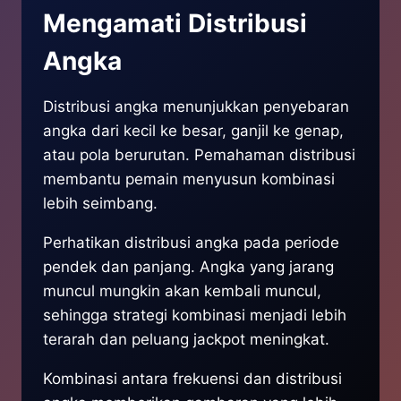
Mengamati Distribusi
Angka
Distribusi angka menunjukkan penyebaran
angka dari kecil ke besar, ganjil ke genap,
atau pola berurutan. Pemahaman distribusi
membantu pemain menyusun kombinasi
lebih seimbang.
Perhatikan distribusi angka pada periode
pendek dan panjang. Angka yang jarang
muncul mungkin akan kembali muncul,
sehingga strategi kombinasi menjadi lebih
terarah dan peluang jackpot meningkat.
Kombinasi antara frekuensi dan distribusi