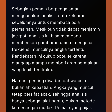
Sebagian pemain berpengalaman
menggunakan analisis data keluaran
sebelumnya untuk membaca pola
permainan. Meskipun tidak dapat menjamin
jackpot, analisis ini bisa membantu
memberikan gambaran umum mengenai
frekuensi munculnya angka tertentu.
Pendekatan ini cukup populer karena
dianggap mampu memberi arah permainan
yang lebih terstruktur.
Namun, penting disadari bahwa pola
bukanlah kepastian. Angka yang muncul
tetap bersifat acak, sehingga analisis
hanya sebagai alat bantu, bukan metode
kemenangan mutlak. Pemain yang bijak