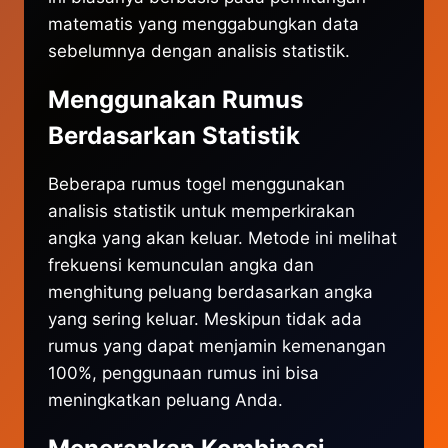
matematis yang menggabungkan data
sebelumnya dengan analisis statistik.
Menggunakan Rumus
Berdasarkan Statistik
Beberapa rumus togel menggunakan
analisis statistik untuk memperkirakan
angka yang akan keluar. Metode ini melihat
frekuensi kemunculan angka dan
menghitung peluang berdasarkan angka
yang sering keluar. Meskipun tidak ada
rumus yang dapat menjamin kemenangan
100%, penggunaan rumus ini bisa
meningkatkan peluang Anda.