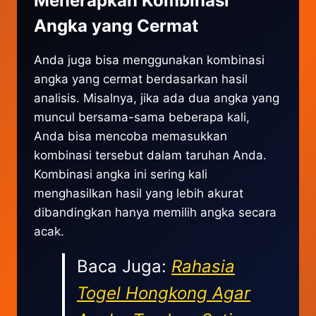
Menerapkan Kombinasi
Angka yang Cermat
Anda juga bisa menggunakan kombinasi
angka yang cermat berdasarkan hasil
analisis. Misalnya, jika ada dua angka yang
muncul bersama-sama beberapa kali,
Anda bisa mencoba memasukkan
kombinasi tersebut dalam taruhan Anda.
Kombinasi angka ini sering kali
menghasilkan hasil yang lebih akurat
dibandingkan hanya memilih angka secara
acak.
Baca Juga:
Rahasia
Togel Hongkong Agar