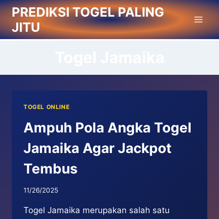
Skip
PREDIKSI TOGEL PALING
to
JITU
content
Togel Jamaika
TOGEL ONLINE
Ampuh Pola Angka Togel
Jamaika Agar Jackpot
Tembus
11/26/2025
Togel Jamaika merupakan salah satu