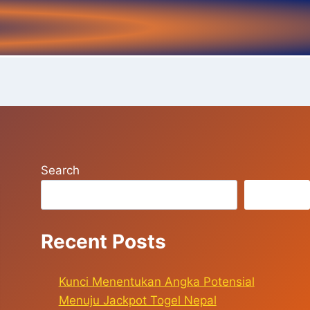
Search
Search
Recent Posts
Kunci Menentukan Angka Potensial
Menuju Jackpot Togel Nepal