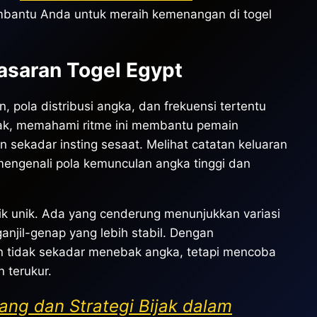
embantu Anda untuk meraih kemenangan di togel
asaran Togel Egypt
, pola distribusi angka, dan frekuensi tertentu
acak, memahami ritme ini membantu pemain
sekadar insting sesaat. Melihat catatan keluaran
ngenali pola kemunculan angka tinggi dan
stik unik. Ada yang cenderung menunjukkan variasi
ganjil-genap yang lebih stabil. Dengan
in tidak sekadar menebak angka, tetapi mencoba
 terukur.
ang dan Strategi Bijak dalam