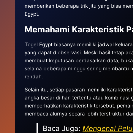
memberikan beberapa trik jitu yang bisa m
Egypt.
Memahami Karakteristik P
Togel Egypt biasanya memiliki jadwal keluaran
yang dapat diobservasi. Meski hasil tetap 
membuat keputusan berdasarkan data, bukan 
selama beberapa minggu sering membantu me
rendah.
Selain itu, setiap pasaran memiliki karakteri
angka besar di hari tertentu atau kombinasi 
memperhatikan karakteristik tersebut, pema
membaca alurnya secara lebih terstruktur dan
Baca Juga:
Mengenal Pelu