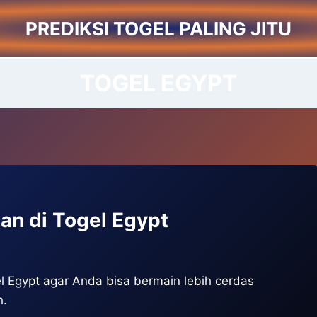
PREDIKSI TOGEL PALING JITU
TOGEL EGYPT
an di Togel Egypt
l Egypt agar Anda bisa bermain lebih cerdas
h.