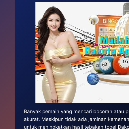
Banyak pemain yang mencari bocoran atau pre
akurat. Meskipun tidak ada jaminan kemena
untuk meningkatkan hasil tebakan togel Dako