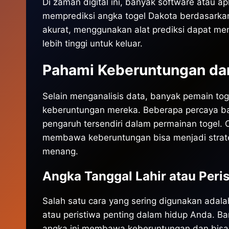
Di zaman digital ini, banyak software atau 
memprediksi angka togel Dakota berdasarkan 
akurat, menggunakan alat prediksi dapat m
lebih tinggi untuk keluar.
Pahami Keberuntungan da
Selain menganalisis data, banyak pemain t
keberuntungan mereka. Beberapa percaya ba
pengaruh tersendiri dalam permainan togel.
membawa keberuntungan bisa menjadi strat
menang.
Angka Tanggal Lahir atau Peri
Salah satu cara yang sering digunakan adala
atau peristiwa penting dalam hidup Anda. 
angka ini membawa keberuntungan dan bisa