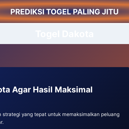
PREDIKSI TOGEL PALING JITU
Togel Dakota
ta Agar Hasil Maksimal
strategi yang tepat untuk memaksimalkan peluang
r.