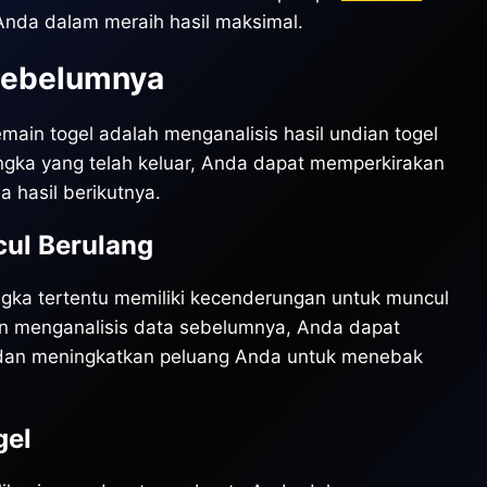
da dalam meraih hasil maksimal.
 Sebelumnya
ain togel adalah menganalisis hasil undian togel
gka yang telah keluar, Anda dapat memperkirakan
 hasil berikutnya.
ul Berulang
gka tertentu memiliki kecenderungan untuk muncul
an menganalisis data sebelumnya, Anda dapat
dan meningkatkan peluang Anda untuk menebak
gel