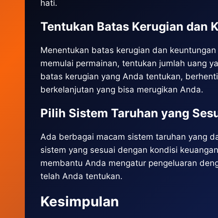
hati.
Tentukan Batas Kerugian dan 
Menentukan batas kerugian dan keuntungan 
memulai permainan, tentukan jumlah uang ya
batas kerugian yang Anda tentukan, berhent
berkelanjutan yang bisa merugikan Anda.
Pilih Sistem Taruhan yang Ses
Ada berbagai macam sistem taruhan yang da
sistem yang sesuai dengan kondisi keuangan
membantu Anda mengatur pengeluaran dengan
telah Anda tentukan.
Kesimpulan