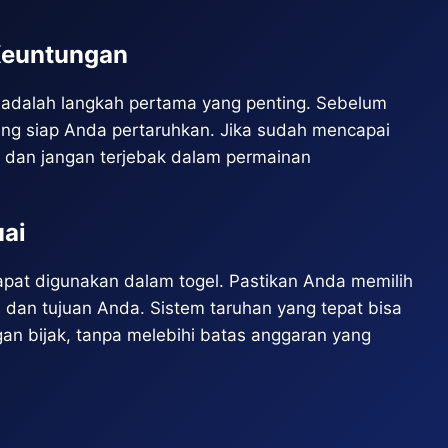
Keuntungan
adalah langkah pertama yang penting. Sebelum
ng siap Anda pertaruhkan. Jika sudah mencapai
i dan jangan terjebak dalam permainan
uai
pat digunakan dalam togel. Pastikan Anda memilih
 dan tujuan Anda. Sistem taruhan yang tepat bisa
 bijak, tanpa melebihi batas anggaran yang