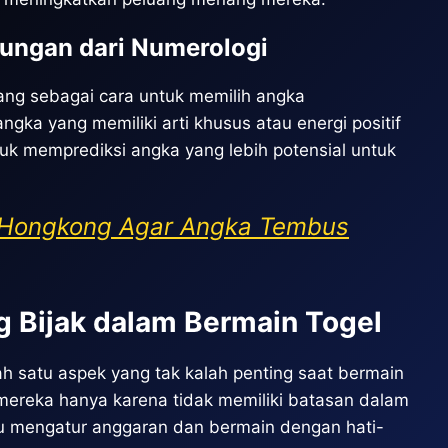
ngan dari Numerologi
ng sebagai cara untuk memilih angka
ka yang memiliki arti khusus atau energi positif
k memprediksi angka yang lebih potensial untuk
 Hongkong Agar Angka Tembus
 Bijak dalam Bermain Togel
h satu aspek yang tak kalah penting saat bermain
mereka hanya karena tidak memiliki batasan dalam
alu mengatur anggaran dan bermain dengan hati-