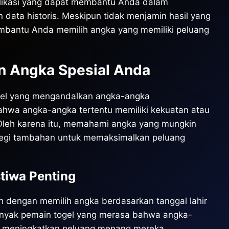
aplikasi yang dapat membantu Anda dalam
data historis. Meskipun tidak menjamin hasil yang
embantu Anda memilih angka yang memiliki peluang
n Angka Spesial Anda
ogel yang mengandalkan angka-angka
hwa angka-angka tertentu memiliki kekuatan atau
 Oleh karena itu, memahami angka yang mungkin
egi tambahan untuk memaksimalkan peluang
stiwa Penting
h dengan memilih angka berdasarkan tanggal lahir
Banyak pemain togel yang merasa bahwa angka-
 meningkatkan peluang menang mereka.