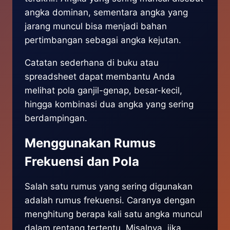
angka dominan, sementara angka yang
jarang muncul bisa menjadi bahan
pertimbangan sebagai angka kejutan.
Catatan sederhana di buku atau
spreadsheet dapat membantu Anda
melihat pola ganjil-genap, besar-kecil,
hingga kombinasi dua angka yang sering
berdampingan.
Menggunakan Rumus
Frekuensi dan Pola
Salah satu rumus yang sering digunakan
adalah rumus frekuensi. Caranya dengan
menghitung berapa kali satu angka muncul
dalam rentang tertentu. Misalnya, jika