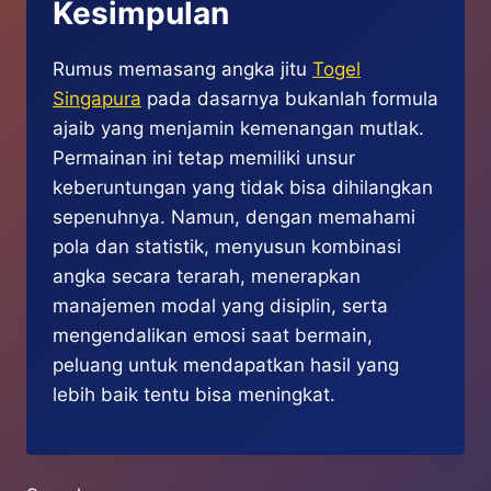
Kesimpulan
Rumus memasang angka jitu
Togel
Singapura
pada dasarnya bukanlah formula
ajaib yang menjamin kemenangan mutlak.
Permainan ini tetap memiliki unsur
keberuntungan yang tidak bisa dihilangkan
sepenuhnya. Namun, dengan memahami
pola dan statistik, menyusun kombinasi
angka secara terarah, menerapkan
manajemen modal yang disiplin, serta
mengendalikan emosi saat bermain,
peluang untuk mendapatkan hasil yang
lebih baik tentu bisa meningkat.