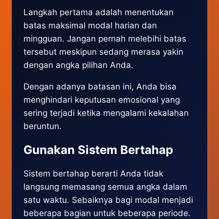
Langkah pertama adalah menentukan
batas maksimal modal harian dan
mingguan. Jangan pernah melebihi batas
tersebut meskipun sedang merasa yakin
dengan angka pilihan Anda.
Dengan adanya batasan ini, Anda bisa
menghindari keputusan emosional yang
sering terjadi ketika mengalami kekalahan
beruntun.
Gunakan Sistem Bertahap
Sistem bertahap berarti Anda tidak
langsung memasang semua angka dalam
satu waktu. Sebaiknya bagi modal menjadi
beberapa bagian untuk beberapa periode.