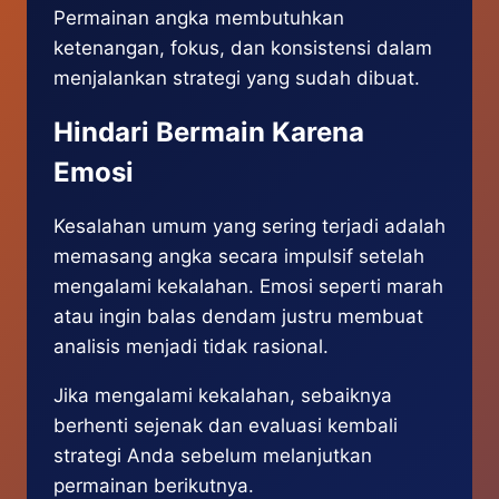
Permainan angka membutuhkan
ketenangan, fokus, dan konsistensi dalam
menjalankan strategi yang sudah dibuat.
Hindari Bermain Karena
Emosi
Kesalahan umum yang sering terjadi adalah
memasang angka secara impulsif setelah
mengalami kekalahan. Emosi seperti marah
atau ingin balas dendam justru membuat
analisis menjadi tidak rasional.
Jika mengalami kekalahan, sebaiknya
berhenti sejenak dan evaluasi kembali
strategi Anda sebelum melanjutkan
permainan berikutnya.