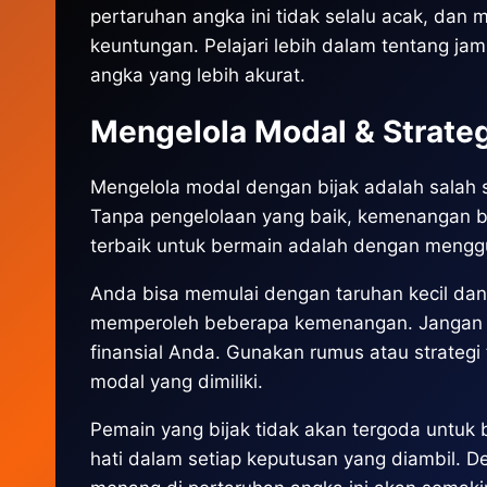
pertaruhan angka ini tidak selalu acak, dan
keuntungan. Pelajari lebih dalam tentang ja
angka yang lebih akurat.
Mengelola Modal & Strate
Mengelola modal dengan bijak adalah salah 
Tanpa pengelolaan yang baik, kemenangan bi
terbaik untuk bermain adalah dengan menggu
Anda bisa memulai dengan taruhan kecil dan
memperoleh beberapa kemenangan. Jangan p
finansial Anda. Gunakan rumus atau strategi
modal yang dimiliki.
Pemain yang bijak tidak akan tergoda untuk b
hati dalam setiap keputusan yang diambil. 