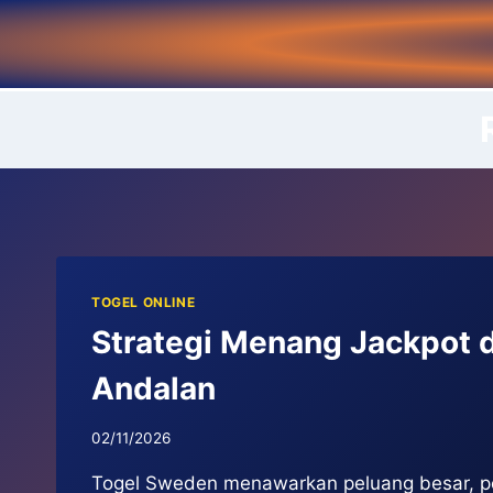
Skip
to
content
TOGEL ONLINE
Strategi Menang Jackpot 
Andalan
02/11/2026
Togel Sweden menawarkan peluang besar, pel