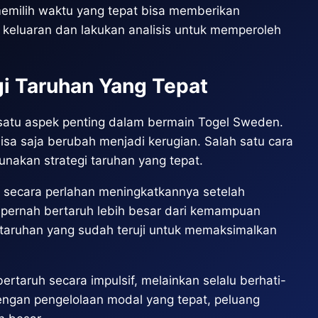
 memilih waktu yang tepat bisa memberikan
m keluaran dan lakukan analisis untuk memperoleh
gi Taruhan Yang Tepat
satu aspek penting dalam bermain Togel Sweden.
sa saja berubah menjadi kerugian. Salah satu cara
nakan strategi taruhan yang tepat.
 secara perlahan meningkatkannya setelah
ernah bertaruh lebih besar dari kemampuan
 taruhan yang sudah teruji untuk memaksimalkan
ertaruh secara impulsif, melainkan selalu berhati-
Dengan pengelolaan modal yang tepat, peluang