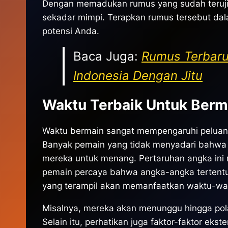
Dengan memadukan rumus yang sudah teruji
sekadar mimpi. Terapkan rumus tersebut dal
potensi Anda.
Baca Juga:
Rumus Terbaru
Indonesia Dengan Jitu
Waktu Terbaik Untuk Berm
Waktu bermain sangat mempengaruhi peluang
Banyak pemain yang tidak menyadari bahwa 
mereka untuk menang. Pertaruhan angka ini m
pemain percaya bahwa angka-angka tertentu 
yang terampil akan memanfaatkan waktu-wak
Misalnya, mereka akan menunggu hingga pol
Selain itu, perhatikan juga faktor-faktor ekste