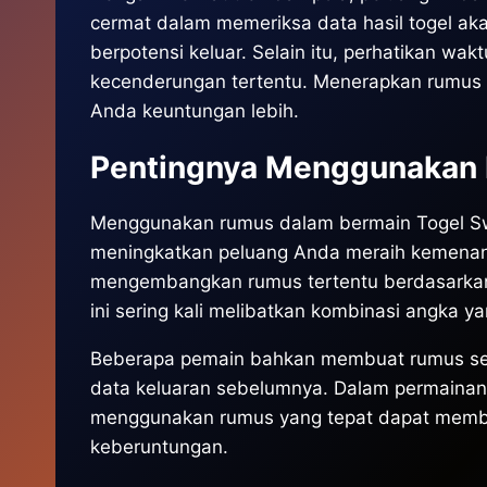
cermat dalam memeriksa data hasil togel 
berpotensi keluar. Selain itu, perhatikan wak
kecenderungan tertentu. Menerapkan rumus i
Anda keuntungan lebih.
Pentingnya Menggunakan
Menggunakan rumus dalam bermain Togel Swe
meningkatkan peluang Anda meraih kemenan
mengembangkan rumus tertentu berdasarkan 
ini sering kali melibatkan kombinasi angka ya
Beberapa pemain bahkan membuat rumus send
data keluaran sebelumnya. Dalam permaina
menggunakan rumus yang tepat dapat memba
keberuntungan.