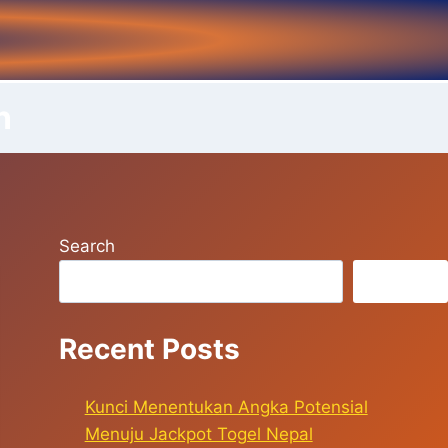
n
Search
Search
Recent Posts
Kunci Menentukan Angka Potensial
Menuju Jackpot Togel Nepal