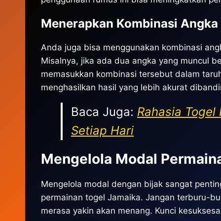
Menerapkan Kombinasi Angka
Anda juga bisa menggunakan kombinasi angka
Misalnya, jika ada dua angka yang muncul 
memasukkan kombinasi tersebut dalam taruha
menghasilkan hasil yang lebih akurat diband
Baca Juga:
Rahasia Togel
Setiap Hari
Mengelola Modal Permaina
Mengelola modal dengan bijak sangat pentin
permainan togel Jamaika. Jangan terburu-b
merasa yakin akan menang. Kunci kesuksesan