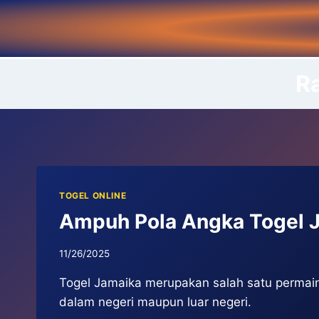
Skip
to
content
Ra
TOGEL ONLINE
Ampuh Pola Angka Togel 
11/26/2025
Togel Jamaika merupakan salah satu permain
dalam negeri maupun luar negeri.