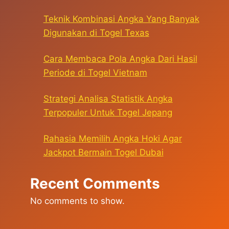
Teknik Kombinasi Angka Yang Banyak
Digunakan di Togel Texas
Cara Membaca Pola Angka Dari Hasil
Periode di Togel Vietnam
Strategi Analisa Statistik Angka
Terpopuler Untuk Togel Jepang
Rahasia Memilih Angka Hoki Agar
Jackpot Bermain Togel Dubai
Recent Comments
No comments to show.