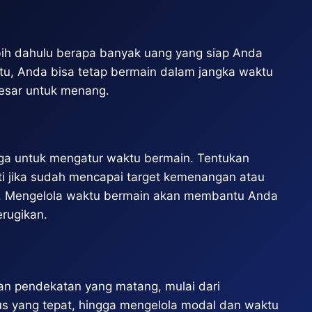
bih dahulu berapa banyak uang yang siap Anda
gitu, Anda bisa tetap bermain dalam jangka waktu
besar untuk menang.
uga untuk mengatur waktu bermain. Tentukan
i jika sudah mencapai target kemenangan atau
a. Mengelola waktu bermain akan membantu Anda
erugikan.
n pendekatan yang matang, mulai dari
s yang tepat, hingga mengelola modal dan waktu