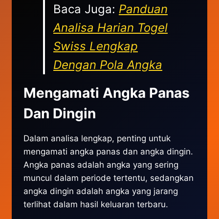
Baca Juga:
Panduan
Analisa Harian Togel
Swiss Lengkap
Dengan Pola Angka
Mengamati Angka Panas
Dan Dingin
Dalam analisa lengkap, penting untuk
mengamati angka panas dan angka dingin.
Angka panas adalah angka yang sering
muncul dalam periode tertentu, sedangkan
angka dingin adalah angka yang jarang
terlihat dalam hasil keluaran terbaru.