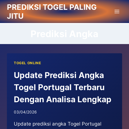
Skip
PREDIKSI TOGEL PALING
to
JITU
content
Prediksi Angka
TOGEL ONLINE
Update Prediksi Angka
Togel Portugal Terbaru
Dengan Analisa Lengkap
03/04/2026
Update prediksi angka Togel Portugal