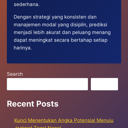
sederhana.
Dengan strategi yang konsisten dan
manajemen modal yang disiplin, prediksi
menjadi lebih akurat dan peluang menang
dapat meningkat secara bertahap setiap
harinya.
Search
Search
Recent Posts
Kunci Menentukan Angka Potensial Menuju
Jackpot Togel Nepal