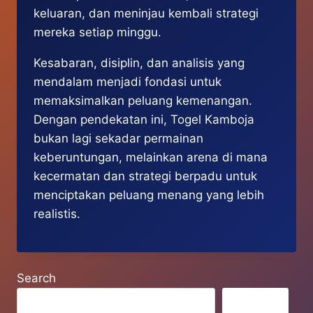
keluaran, dan meninjau kembali strategi
mereka setiap minggu.
Kesabaran, disiplin, dan analisis yang
mendalam menjadi fondasi untuk
memaksimalkan peluang kemenangan.
Dengan pendekatan ini, Togel Kamboja
bukan lagi sekadar permainan
keberuntungan, melainkan arena di mana
kecermatan dan strategi berpadu untuk
menciptakan peluang menang yang lebih
realistis.
Search
Search