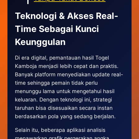
Teknologi & Akses Real-
Time Sebagai Kunci
Keunggulan
Di era digital, pemantauan hasil Togel
Kamboja menjadi lebih cepat dan praktis.
Banyak platform menyediakan update real-
time sehingga pemain tidak perlu
menunggu lama untuk mengetahui hasil
keluaran. Dengan teknologi ini, strategi
taruhan bisa disesuaikan secara instan
berdasarkan pola yang sedang berjalan.
Selain itu, beberapa aplikasi analisis
menawarkan grafik pergerakan angka,