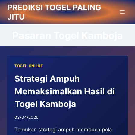
Skip
PREDIKSI TOGEL PALING
to
JITU
content
Pasaran Togel Kamboja
TOGEL ONLINE
Strategi Ampuh
Memaksimalkan Hasil di
Togel Kamboja
03/04/2026
Temukan strategi ampuh membaca pola