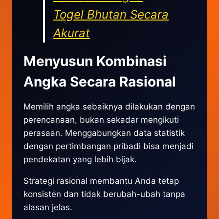
Togel Bhutan Secara
Akurat
Menyusun Kombinasi
Angka Secara Rasional
Memilih angka sebaiknya dilakukan dengan
perencanaan, bukan sekadar mengikuti
perasaan. Menggabungkan data statistik
dengan pertimbangan pribadi bisa menjadi
pendekatan yang lebih bijak.
Strategi rasional membantu Anda tetap
konsisten dan tidak berubah-ubah tanpa
alasan jelas.