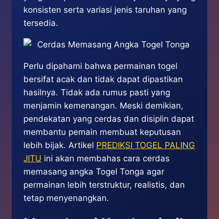
konsisten serta variasi jenis taruhan yang
tersedia.
Perlu dipahami bahwa permainan togel
bersifat acak dan tidak dapat dipastikan
hasilnya. Tidak ada rumus pasti yang
menjamin kemenangan. Meski demikian,
pendekatan yang cerdas dan disiplin dapat
membantu pemain membuat keputusan
lebih bijak. Artikel
PREDIKSI TOGEL PALING
JITU
ini akan membahas cara cerdas
memasang angka Togel Tonga agar
permainan lebih terstruktur, realistis, dan
tetap menyenangkan.