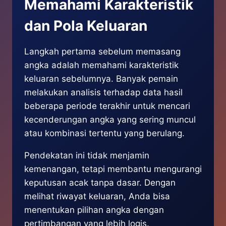
Memahami Karakteristik
dan Pola Keluaran
Langkah pertama sebelum memasang
angka adalah memahami karakteristik
keluaran sebelumnya. Banyak pemain
melakukan analisis terhadap data hasil
beberapa periode terakhir untuk mencari
kecenderungan angka yang sering muncul
atau kombinasi tertentu yang berulang.
Pendekatan ini tidak menjamin
kemenangan, tetapi membantu mengurangi
keputusan acak tanpa dasar. Dengan
melihat riwayat keluaran, Anda bisa
menentukan pilihan angka dengan
pertimbangan yang lebih logis.