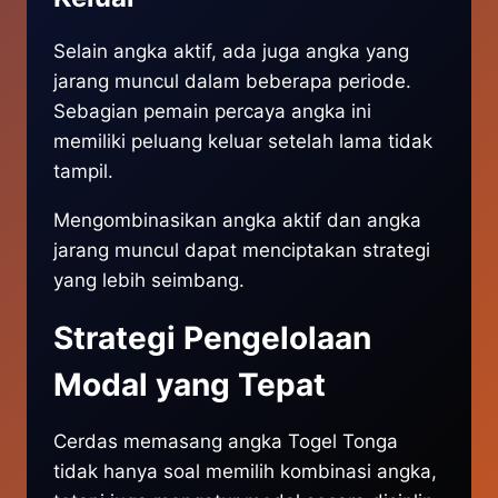
Selain angka aktif, ada juga angka yang
jarang muncul dalam beberapa periode.
Sebagian pemain percaya angka ini
memiliki peluang keluar setelah lama tidak
tampil.
Mengombinasikan angka aktif dan angka
jarang muncul dapat menciptakan strategi
yang lebih seimbang.
Strategi Pengelolaan
Modal yang Tepat
Cerdas memasang angka Togel Tonga
tidak hanya soal memilih kombinasi angka,