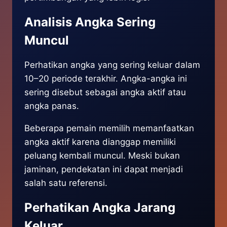
Analisis Angka Sering
Muncul
Perhatikan angka yang sering keluar dalam
10–20 periode terakhir. Angka-angka ini
sering disebut sebagai angka aktif atau
angka panas.
Beberapa pemain memilih memanfaatkan
angka aktif karena dianggap memiliki
peluang kembali muncul. Meski bukan
jaminan, pendekatan ini dapat menjadi
salah satu referensi.
Perhatikan Angka Jarang
Keluar