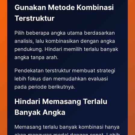
Gunakan Metode Kombinasi
Terstruktur
Pilih beberapa angka utama berdasarkan
analisis, lalu kombinasikan dengan angka
pendukung. Hindari memilih terlalu banyak
angka tanpa arah.
Pendekatan terstruktur membuat strategi
lebih fokus dan memudahkan evaluasi
pada periode berikutnya.
Hindari Memasang Terlalu
Banyak Angka
Memasang terlalu banyak kombinasi hanya