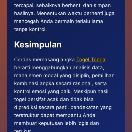
tercapai, sebaiknya berhenti dan simpan
hasilnya. Menentukan waktu berhenti juga
mencegah Anda bermain terlalu lama
tanpa kontrol.
Kesimpulan
Cerdas memasang angka
Togel Tonga
berarti menggabungkan analisis data,
manajemen modal yang disiplin, pemilihan
kombinasi angka secara rasional, serta
kontrol emosi yang baik. Meskipun hasil
togel bersifat acak dan tidak bisa
diprediksi secara pasti, pendekatan yang
terstruktur dapat membantu Anda
membuat keputusan lebih logis dan
terukur.