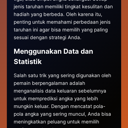
jenis taruhan memiliki tingkat kesulitan dan
hadiah yang berbeda. Oleh karena itu,
penting untuk memahami perbedaan jenis
taruhan ini agar bisa memilih yang paling
sesuai dengan strategi Anda.
Menggunakan Data dan
Statistik
Salah satu trik yang sering digunakan oleh
pemain berpengalaman adalah
menganalisis data keluaran sebelumnya
untuk memprediksi angka yang lebih
mungkin keluar. Dengan mencatat pola-
pola angka yang sering muncul, Anda bisa
meningkatkan peluang untuk memilih