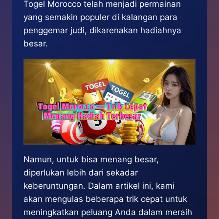
Togel Morocco telah menjadi permainan
yang semakin populer di kalangan para
penggemar judi, dikarenakan hadiahnya
besar.
Namun, untuk bisa menang besar,
diperlukan lebih dari sekadar
keberuntungan. Dalam artikel ini, kami
akan mengulas beberapa trik cepat untuk
meningkatkan peluang Anda dalam meraih