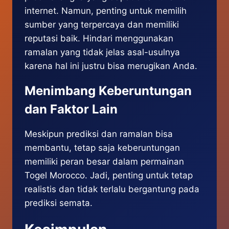
internet. Namun, penting untuk memilih
sumber yang terpercaya dan memiliki
reputasi baik. Hindari menggunakan
ramalan yang tidak jelas asal-usulnya
karena hal ini justru bisa merugikan Anda.
Menimbang Keberuntungan
dan Faktor Lain
Meskipun prediksi dan ramalan bisa
membantu, tetap saja keberuntungan
memiliki peran besar dalam permainan
Togel Morocco. Jadi, penting untuk tetap
realistis dan tidak terlalu bergantung pada
prediksi semata.