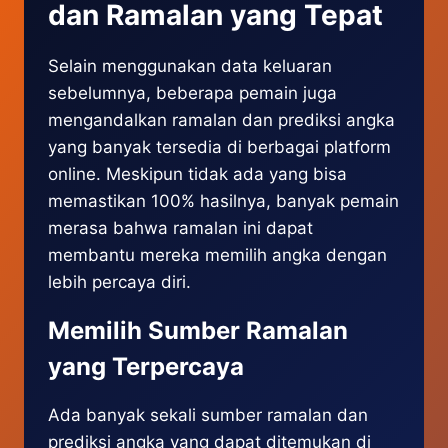
dan Ramalan yang Tepat
Selain menggunakan data keluaran
sebelumnya, beberapa pemain juga
mengandalkan ramalan dan prediksi angka
yang banyak tersedia di berbagai platform
online. Meskipun tidak ada yang bisa
memastikan 100% hasilnya, banyak pemain
merasa bahwa ramalan ini dapat
membantu mereka memilih angka dengan
lebih percaya diri.
Memilih Sumber Ramalan
yang Terpercaya
Ada banyak sekali sumber ramalan dan
prediksi angka yang dapat ditemukan di