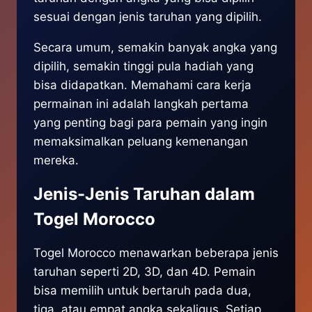
sesuai dengan jenis taruhan yang dipilih.
Secara umum, semakin banyak angka yang
dipilih, semakin tinggi pula hadiah yang
bisa didapatkan. Memahami cara kerja
permainan ini adalah langkah pertama
yang penting bagi para pemain yang ingin
memaksimalkan peluang kemenangan
mereka.
Jenis-Jenis Taruhan dalam
Togel Morocco
Togel Morocco menawarkan beberapa jenis
taruhan seperti 2D, 3D, dan 4D. Pemain
bisa memilih untuk bertaruh pada dua,
tiga, atau empat angka sekaligus. Setiap