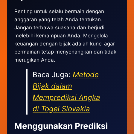
Penting untuk selalu bermain dengan
anggaran yang telah Anda tentukan.
Jangan terbawa suasana dan berjudi
melebihi kemampuan Anda. Mengelola
keuangan dengan bijak adalah kunci agar
permainan tetap menyenangkan dan tidak
merugikan Anda.
Baca Juga:
Metode
Bijak dalam
Memprediksi Angka
di Togel Slovakia
Menggunakan Prediksi