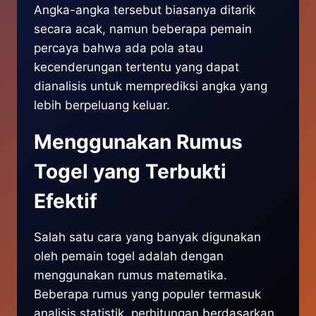
Angka-angka tersebut biasanya ditarik
secara acak, namun beberapa pemain
percaya bahwa ada pola atau
kecenderungan tertentu yang dapat
dianalisis untuk memprediksi angka yang
lebih berpeluang keluar.
Menggunakan Rumus
Togel yang Terbukti
Efektif
Salah satu cara yang banyak digunakan
oleh pemain togel adalah dengan
menggunakan rumus matematika.
Beberapa rumus yang populer termasuk
analisis statistik, perhitungan berdasarkan