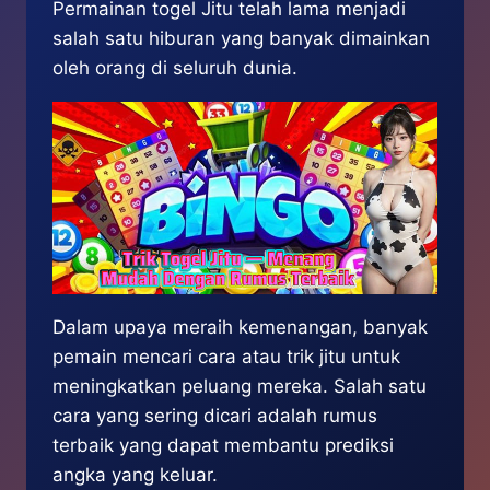
Permainan togel Jitu telah lama menjadi
salah satu hiburan yang banyak dimainkan
oleh orang di seluruh dunia.
Dalam upaya meraih kemenangan, banyak
pemain mencari cara atau trik jitu untuk
meningkatkan peluang mereka. Salah satu
cara yang sering dicari adalah rumus
terbaik yang dapat membantu prediksi
angka yang keluar.