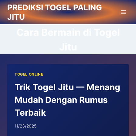
Skip
PREDIKSI TOGEL PALING
to
JITU
content
Cara Bermain di Togel
Jitu
TOGEL ONLINE
Trik Togel Jitu — Menang
Mudah Dengan Rumus
Terbaik
11/23/2025