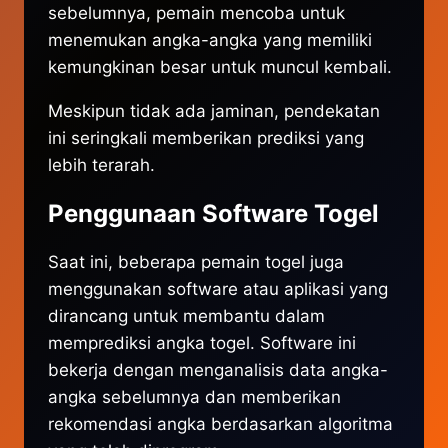
sebelumnya, pemain mencoba untuk
menemukan angka-angka yang memiliki
kemungkinan besar untuk muncul kembali.
Meskipun tidak ada jaminan, pendekatan
ini seringkali memberikan prediksi yang
lebih terarah.
Penggunaan Software Togel
Saat ini, beberapa pemain togel juga
menggunakan software atau aplikasi yang
dirancang untuk membantu dalam
memprediksi angka togel. Software ini
bekerja dengan menganalisis data angka-
angka sebelumnya dan memberikan
rekomendasi angka berdasarkan algoritma